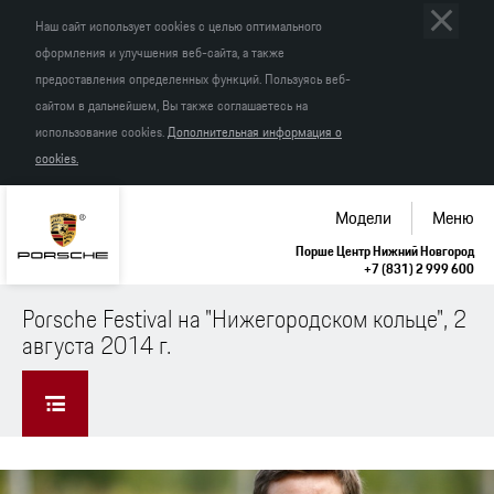
Наш сайт использует cookies с целью оптимального
оформления и улучшения веб-сайта, а также
предоставления определенных функций. Пользуясь веб-
сайтом в дальнейшем, Вы также соглашаетесь на
использование cookies.
Дополнительная информация о
cookies.
Модели
Меню
Порше Центр Нижний Новгород
+7 (831) 2 999 600
Porsche Festival на "Нижегородском кольце", 2
августа 2014 г.